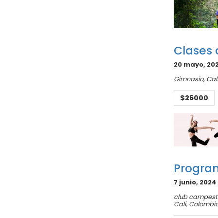
Clases 
20 mayo, 202
Gimnasio,
Cal
$26000
Program
7 junio, 2024
club campestr
Cali
,
Colombi