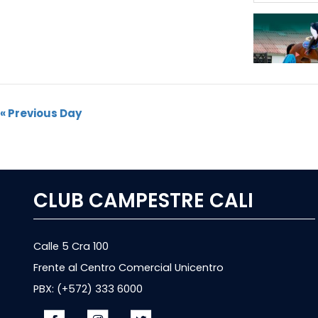
«
Previous Day
Navegación
por
Día
CLUB CAMPESTRE CALI
Calle 5 Cra 100
Frente al Centro Comercial Unicentro
PBX: (+572) 333 6000