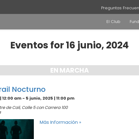
Preguntas Frecuen
El Club
Fun
Eventos for 16 junio, 2024
EN MARCHA
rail Nocturno
 | 12:00 am
-
5 junio, 2025 | 11:00 pm
re de Cali,
Calle 5 con Carrera 100
a
Más Información »