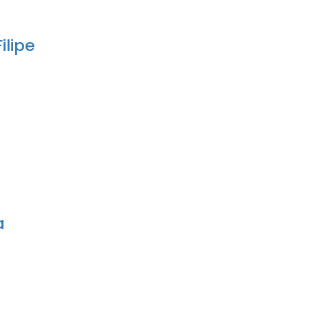
ilipe
a