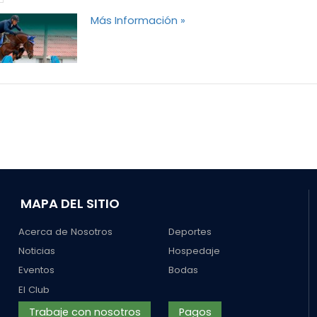
Más Información »
MAPA DEL SITIO
Acerca de Nosotros
Deportes
Noticias
Hospedaje
Eventos
Bodas
El Club
Trabaje con nosotros
Pagos