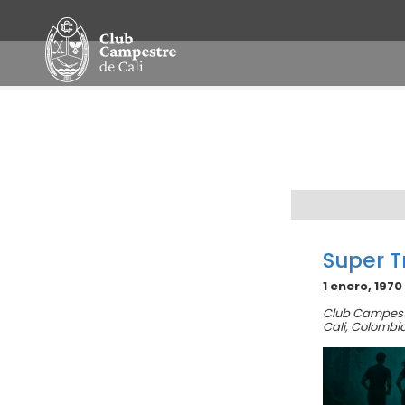
Navegación
por
Día
Super T
1 enero, 1970
Club Campest
Cali
,
Colombi