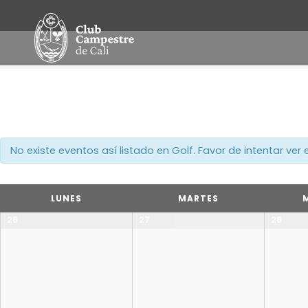
No existe eventos así listado en Golf. Favor de intentar ver
Navegación
LUNES
MARTES
en
26
27
28
Calendario
Mensual