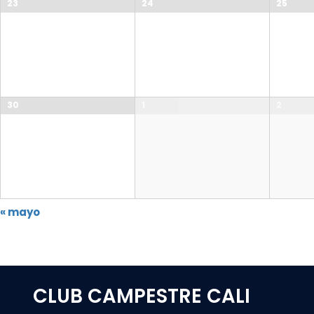
23
24
25
30
1
2
«
mayo
Navegación
en
Calendario
Mensual
CLUB CAMPESTRE CALI