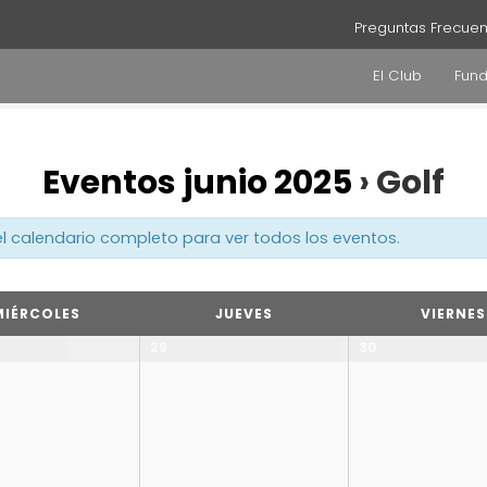
Preguntas Frecuen
El Club
Fun
Eventos junio 2025
› Golf
 el calendario completo para ver todos los eventos.
MIÉRCOLES
JUEVES
VIERNES
29
30