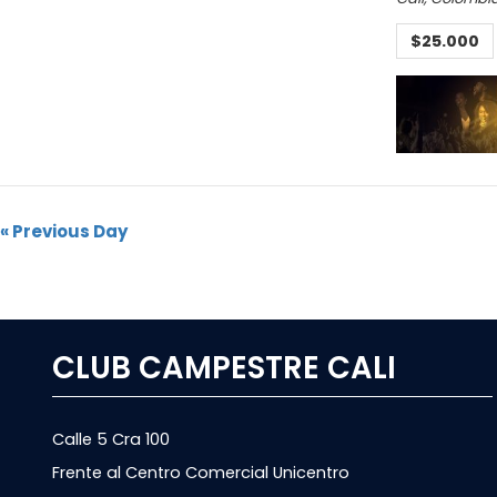
$25.000
«
Previous Day
Navegación
por
Día
CLUB CAMPESTRE CALI
Calle 5 Cra 100
Frente al Centro Comercial Unicentro