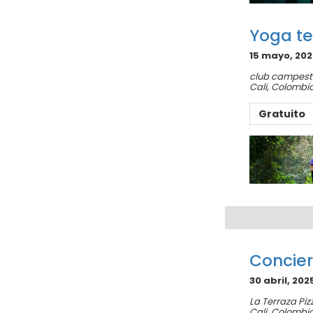
Yoga te
15 mayo, 202
club campestr
Cali
,
Colombi
Gratuito
Concier
30 abril, 202
La Terraza Piz
Cali
,
Colombi