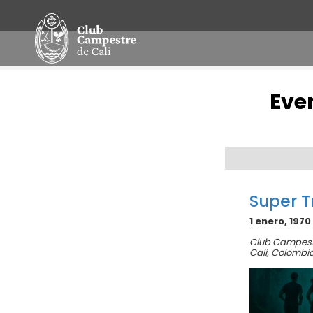
Even
Navegación
por
Día
Super T
1 enero, 1970
Club Campest
Cali
,
Colombi