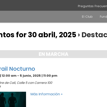
Preguntas Frecuen
El Club
Fun
tos for 30 abril, 2025
› Desta
EN MARCHA
rail Nocturno
 | 12:00 am
-
5 junio, 2025 | 11:00 pm
re de Cali,
Calle 5 con Carrera 100
a
Más Información »