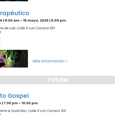
rapéutico
4 | 8:00 am
-
15 mayo, 2025 | 5:00 pm
e de cali,
Calle 5 con Carrera 100
a
Más Información »
7:30 PM
to Gospel
5 | 7:30 pm
-
10:00 pm
zería & Sushi Bar,
Calle 5 con Carrera 100
a