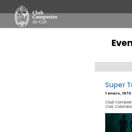
Even
Navegación
por
Día
Super T
1 enero, 1970
Club Campest
Cali
,
Colombi