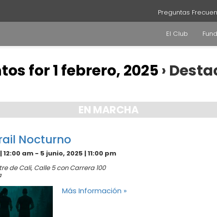
Preguntas Frecuen
El Club
Fun
tos for 1 febrero, 2025
› Dest
EN MARCHA
rail Nocturno
 | 12:00 am
-
5 junio, 2025 | 11:00 pm
re de Cali,
Calle 5 con Carrera 100
a
Más Información »