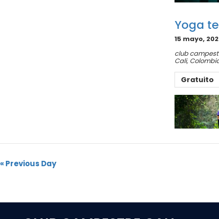
Yoga te
15 mayo, 202
club campestr
Cali
,
Colombi
Gratuito
«
Previous Day
Navegación
por
Día