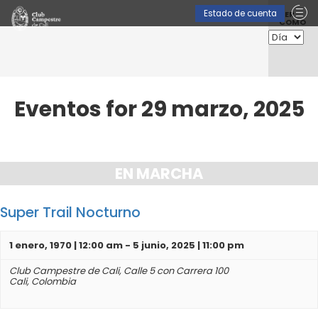
Nave
Estado de cuenta
VER
COMO
entre
vista
de
Event
Eventos for 29 marzo, 2025
Navegación
por
EN MARCHA
Día
Super Trail Nocturno
1 enero, 1970 | 12:00 am
-
5 junio, 2025 | 11:00 pm
Club Campestre de Cali,
Calle 5 con Carrera 100
Cali
,
Colombia