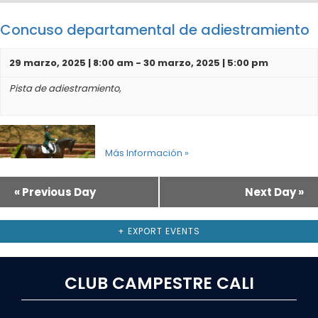
Concuso departamental de adiestramiento
29 marzo, 2025 | 8:00 am
-
30 marzo, 2025 | 5:00 pm
Pista de adiestramiento,
Más Información »
«
Previous Day
Next Day
»
Navegación
por
Día
+ EXPORT EVENTS
CLUB CAMPESTRE CALI