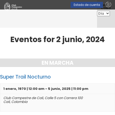
Nave
Estado de cuenta
VER
COMO
entre
vista
de
Event
Eventos for 2 junio, 2024
Navegación
por
EN MARCHA
Día
Super Trail Nocturno
1 enero, 1970 | 12:00 am
-
5 junio, 2025 | 11:00 pm
Club Campestre de Cali,
Calle 5 con Carrera 100
Cali
,
Colombia