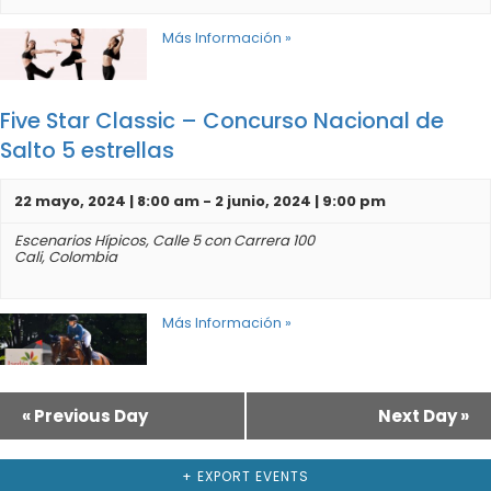
Más Información »
Five Star Classic – Concurso Nacional de
Salto 5 estrellas
22 mayo, 2024 | 8:00 am
-
2 junio, 2024 | 9:00 pm
Escenarios Hípicos,
Calle 5 con Carrera 100
Cali
,
Colombia
Más Información »
«
Previous Day
Next Day
»
Navegación
por
Día
+ EXPORT EVENTS