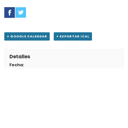
+ GOOGLE CALENDAR
+ EXPORTAR ICAL
Detalles
Fecha:
21 septiembre, 2022
Hora:
4:00 pm - 6:00 pm
Precio:
Gratuito
Evento Categorías:
Destacado
,
Público
,
Virtual
Lugar
Club Campestre Virtual