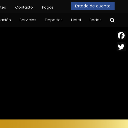
Estado de cuenta
tes
Contacto
Pagos
dación
Servicios
Deportes
Hotel
Bodas
Face
Twitt