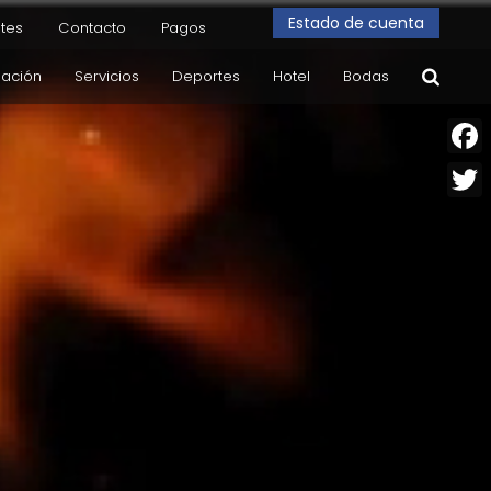
Estado de cuenta
tes
Contacto
Pagos
dación
Servicios
Deportes
Hotel
Bodas
Face
Twitt