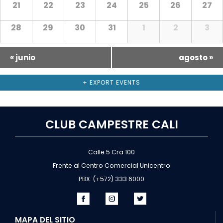
21
22
23
24
25
26
27
28
29
30
31
1
2
3
«
junio
agosto
»
Navegación
en
+ EXPORT EVENTS
Calendario
Mensual
CLUB CAMPESTRE CALI
Calle 5 Cra 100
Frente al Centro Comercial Unicentro
PBX: (+572) 333 6000
MAPA DEL SITIO