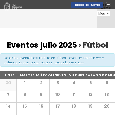
Nave
Estado de cuenta
VER
COMO
entre
vista
de
Event
Eventos julio 2025
› Fútbol
No existe eventos así listado en Fútbol. Favor de intentar ver el
calendario completo para ver todos los eventos.
LUNES
MARTES
MIÉRCOLES
JUEVES
VIERNES
SÁBADO
DOMI
30
1
2
3
4
5
6
7
8
9
10
11
12
13
14
15
16
17
18
19
20